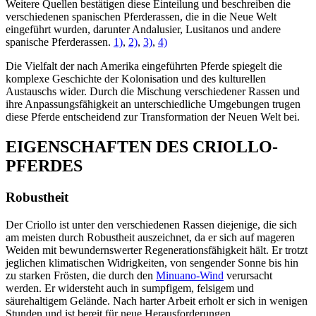
Weitere Quellen bestätigen diese Einteilung und beschreiben die
verschiedenen spanischen Pferderassen, die in die Neue Welt
eingeführt wurden, darunter Andalusier, Lusitanos und andere
spanische Pferderassen.
1)
,
2)
,
3)
,
4)
Die Vielfalt der nach Amerika eingeführten Pferde spiegelt die
komplexe Geschichte der Kolonisation und des kulturellen
Austauschs wider. Durch die Mischung verschiedener Rassen und
ihre Anpassungsfähigkeit an unterschiedliche Umgebungen trugen
diese Pferde entscheidend zur Transformation der Neuen Welt bei.
EIGENSCHAFTEN DES CRIOLLO-
PFERDES
Robustheit
Der Criollo ist unter den verschiedenen Rassen diejenige, die sich
am meisten durch Robustheit auszeichnet, da er sich auf mageren
Weiden mit bewundernswerter Regenerationsfähigkeit hält. Er trotzt
jeglichen klimatischen Widrigkeiten, von sengender Sonne bis hin
zu starken Frösten, die durch den
Minuano-Wind
verursacht
werden. Er widersteht auch in sumpfigem, felsigem und
säurehaltigem Gelände. Nach harter Arbeit erholt er sich in wenigen
Stunden und ist bereit für neue Herausforderungen.