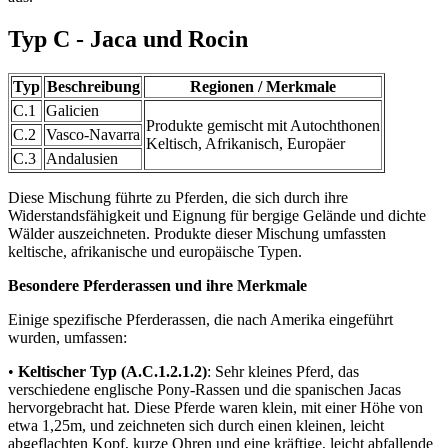
Typ C - Jaca und Rocin
Typ
Beschreibung
Regionen / Merkmale
C.1
Galicien
Produkte gemischt mit Autochthonen
C.2
Vasco-Navarra
Keltisch, Afrikanisch, Europäer
C.3
Andalusien
Diese Mischung führte zu Pferden, die sich durch ihre
Widerstandsfähigkeit und Eignung für bergige Gelände und dichte
Wälder auszeichneten. Produkte dieser Mischung umfassten
keltische, afrikanische und europäische Typen.
Besondere Pferderassen und ihre Merkmale
Einige spezifische Pferderassen, die nach Amerika eingeführt
wurden, umfassen:
•
Keltischer Typ (A.C.1.2.1.2)
: Sehr kleines Pferd, das
verschiedene englische Pony-Rassen und die spanischen Jacas
hervorgebracht hat. Diese Pferde waren klein, mit einer Höhe von
etwa 1,25m, und zeichneten sich durch einen kleinen, leicht
abgeflachten Kopf, kurze Ohren und eine kräftige, leicht abfallende