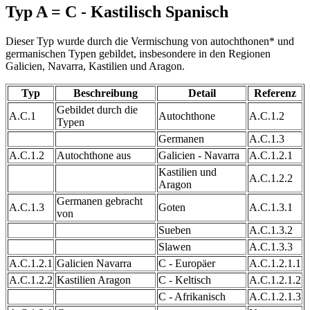
Typ A = C - Kastilisch Spanisch
Dieser Typ wurde durch die Vermischung von autochthonen* und
germanischen Typen gebildet, insbesondere in den Regionen
Galicien, Navarra, Kastilien und Aragon.
Typ
Beschreibung
Detail
Referenz
Gebildet durch die
A.C.1
Autochthone
A.C.1.2
Typen
Germanen
A.C.1.3
A.C.1.2
Autochthone aus
Galicien - Navarra
A.C.1.2.1
Kastilien und
A.C.1.2.2
Aragon
Germanen gebracht
A.C.1.3
Goten
A.C.1.3.1
von
Sueben
A.C.1.3.2
Slawen
A.C.1.3.3
A.C.1.2.1
Galicien Navarra
C - Europäer
A.C.1.2.1.1
A.C.1.2.2
Kastilien Aragon
C - Keltisch
A.C.1.2.1.2
C - Afrikanisch
A.C.1.2.1.3