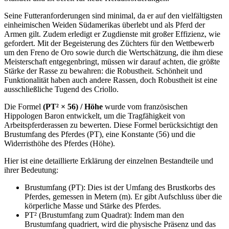
Seine Futteranforderungen sind minimal, da er auf den vielfältigsten
einheimischen Weiden Südamerikas überlebt und als Pferd der
Armen gilt. Zudem erledigt er Zugdienste mit großer Effizienz, wie
gefordert. Mit der Begeisterung des Züchters für den Wettbewerb
um den Freno de Oro sowie durch die Wertschätzung, die ihm diese
Meisterschaft entgegenbringt, müssen wir darauf achten, die größte
Stärke der Rasse zu bewahren: die Robustheit. Schönheit und
Funktionalität haben auch andere Rassen, doch Robustheit ist eine
ausschließliche Tugend des Criollo.
Die Formel
(PT² × 56) / Höhe
wurde vom französischen
Hippologen Baron entwickelt, um die Tragfähigkeit von
Arbeitspferderassen zu bewerten. Diese Formel berücksichtigt den
Brustumfang des Pferdes (PT), eine Konstante (56) und die
Widerristhöhe des Pferdes (Höhe).
Hier ist eine detaillierte Erklärung der einzelnen Bestandteile und
ihrer Bedeutung:
Brustumfang (PT): Dies ist der Umfang des Brustkorbs des
Pferdes, gemessen in Metern (m). Er gibt Aufschluss über die
körperliche Masse und Stärke des Pferdes.
PT² (Brustumfang zum Quadrat): Indem man den
Brustumfang quadriert, wird die physische Präsenz und das