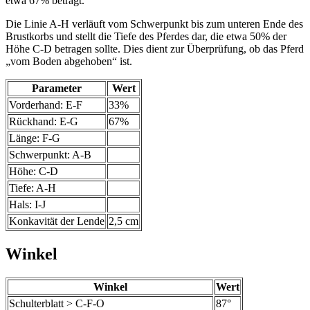
etwa 67% beträgt.
Die Linie A-H verläuft vom Schwerpunkt bis zum unteren Ende des
Brustkorbs und stellt die Tiefe des Pferdes dar, die etwa 50% der
Höhe C-D betragen sollte. Dies dient zur Überprüfung, ob das Pferd
„vom Boden abgehoben“ ist.
Parameter
Wert
Vorderhand: E-F
33%
Rückhand: E-G
67%
Länge: F-G
Schwerpunkt: A-B
Höhe: C-D
Tiefe: A-H
Hals: I-J
Konkavität der Lende
2,5 cm
Winkel
Winkel
Wert
Schulterblatt > C-F-O
87°