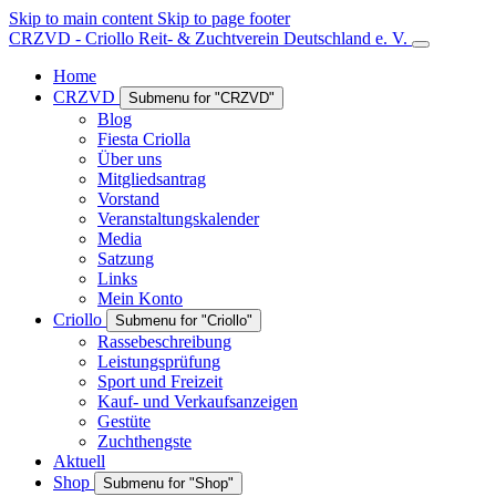
Skip to main content
Skip to page footer
CRZVD - Criollo Reit- & Zuchtverein Deutschland e. V.
Home
CRZVD
Submenu for "CRZVD"
Blog
Fiesta Criolla
Über uns
Mitgliedsantrag
Vorstand
Veranstaltungskalender
Media
Satzung
Links
Mein Konto
Criollo
Submenu for "Criollo"
Rassebeschreibung
Leistungsprüfung
Sport und Freizeit
Kauf- und Verkaufsanzeigen
Gestüte
Zuchthengste
Aktuell
Shop
Submenu for "Shop"