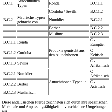
Autochthonen
B.C.1
Ronda
B.C.1.1
Typen
Córdoba / Sevilla
B.C.1.2
Maurische Typen
B.C.2
Numidier
B.C.2.1
gebracht von
Berber
B.C.2.2
Muslime
B.C.2.3
C -
B.C.1.1
Ronda
Europäer
Produkte gemischt aus
C -
B.C.1.2
Córdoba
den Autochthonen
Keltisch
C -
B.C.1.3
Sevilla
Afrikanisch
C -
B.C.2.1
Numidier
Afrikanisch
Autochthonen Typen in
C -
B.C.2.2
Berber
Asiatisch
B.C.2.3
Muslimisch
Diese andalusischen Pferde zeichneten sich durch ihre spezifischen
Merkmale und Anpassungsfähigkeit an verschiedene Umgebungen
aus.