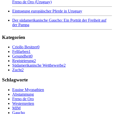
Freno de Oro (Uruguay)
Eintragung europäischer Pferde in Uruguay
Der südamerikanische Gaucho: Ein Porträt der Freiheit auf
der Pampa
Kategorien
Criollo Besitzer
0
Fellfarben
1
Gesundheit
0
Registrierung
2
Südamerikanische Wettbewerbe
2
Zucht
2
Schlagworte
Equine Myopathien
Abstammung
Freno de Oro
Westernreiten
MIM
Gaucho