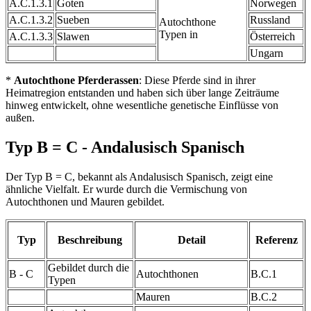
A.C.1.3.1
Goten
Norwegen
A.C.1.3.2
Sueben
Russland
Autochthone
Typen in
A.C.1.3.3
Slawen
Österreich
Ungarn
*
Autochthone Pferderassen
: Diese Pferde sind in ihrer
Heimatregion entstanden und haben sich über lange Zeiträume
hinweg entwickelt, ohne wesentliche genetische Einflüsse von
außen.
Typ B = C - Andalusisch Spanisch
Der Typ B = C, bekannt als Andalusisch Spanisch, zeigt eine
ähnliche Vielfalt. Er wurde durch die Vermischung von
Autochthonen und Mauren gebildet.
Typ
Beschreibung
Detail
Referenz
Gebildet durch die
B - C
Autochthonen
B.C.1
Typen
Mauren
B.C.2