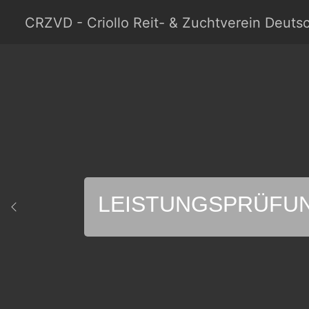
Skip to main content
Skip to page footer
CRZVD - Criollo Reit- & Zuchtverein Deutsc
LEISTUNGSPRÜFU
Previous