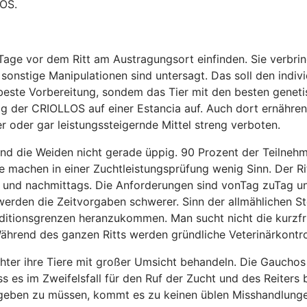
LOS.
Tage vor dem Ritt am Austragungsort einfinden. Sie verbri
 sonstige Manipulationen sind untersagt. Das soll den indiv
ie beste Vorbereitung, sondem das Tier mit den besten genet
ag der CRIOLLOS auf einer Estancia auf. Auch dort ernähren 
r oder gar leistungssteigernde Mittel streng verboten.
sind die Weiden nicht gerade üppig. 90 Prozent der Teilneh
 machen in einer Zuchtleistungsprüfung wenig Sinn. Der Ri
 und nachmittags. Die Anforderungen sind vonTag zuTag unte
rden die Zeitvorgaben schwerer. Sinn der allmählichen Ste
ditionsgrenzen heranzukommen. Man sucht nicht die kurzfr
ährend des ganzen Ritts werden gründliche Veterinärkontro
Züchter ihre Tiere mit großer Umsicht behandeln. Die Gaucho
 es im Zweifelsfall für den Ruf der Zucht und des Reiters b
geben zu müssen, kommt es zu keinen üblen Misshandlungen 