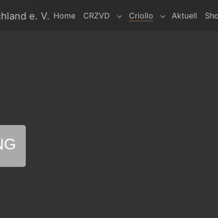
hland e. V.
Home
CRZVD
Criollo
Aktuell
Sh
Submenu for "CRZVD"
Submenu for "Cr
NG