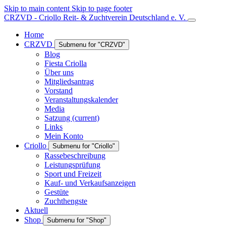
Skip to main content
Skip to page footer
CRZVD - Criollo Reit- & Zuchtverein Deutschland e. V.
Home
CRZVD
Submenu for "CRZVD"
Blog
Fiesta Criolla
Über uns
Mitgliedsantrag
Vorstand
Veranstaltungskalender
Media
Satzung
(current)
Links
Mein Konto
Criollo
Submenu for "Criollo"
Rassebeschreibung
Leistungsprüfung
Sport und Freizeit
Kauf- und Verkaufsanzeigen
Gestüte
Zuchthengste
Aktuell
Shop
Submenu for "Shop"