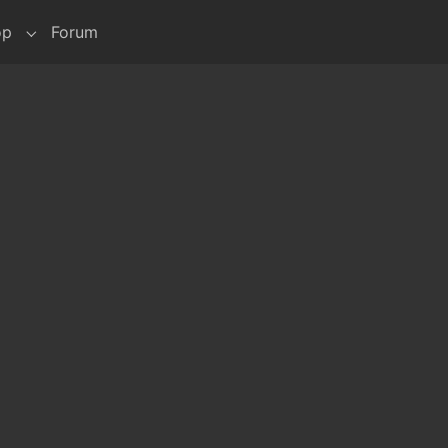
op
Forum
iollo"
Submenu for "Shop"