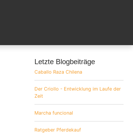
Letzte Blogbeiträge
Caballo Raza Chilena
Der Criollo - Entwicklung im Laufe der
Zeit
Marcha funcional
Ratgeber Pferdekauf