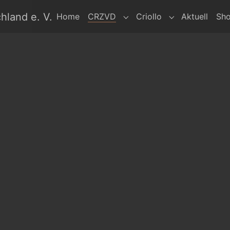
hland e. V.
Home
CRZVD
Criollo
Aktuell
Sh
Submenu for "CRZVD"
Submenu for "Cr