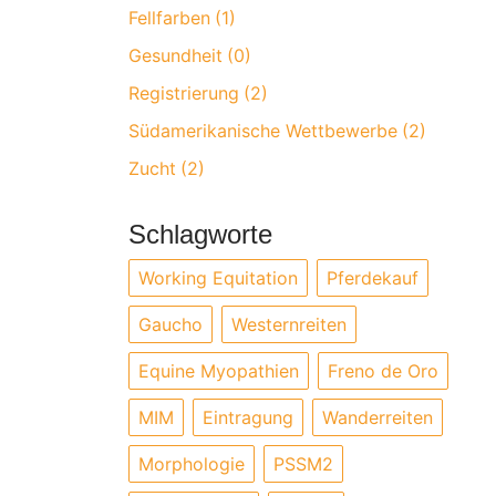
Fellfarben
1
Gesundheit
0
Registrierung
2
Südamerikanische Wettbewerbe
2
Zucht
2
Schlagworte
Working Equitation
Pferdekauf
Gaucho
Westernreiten
Equine Myopathien
Freno de Oro
MIM
Eintragung
Wanderreiten
Morphologie
PSSM2