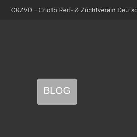
Skip to main content
Skip to page footer
CRZVD - Criollo Reit- & Zuchtverein Deutsc
BLOG