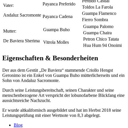
Perdido Casual
Payanca Preferido
Vater:
Toldos La Farola
Guampa Flamenco
Andaluz Sacromonte
Payanca Cadena
Fierro Sombra
Guampa Palomo
Guampa Buho
Mutter:
Guampa Chaira
Petron Chico Tatata
De Baviera Sherima
Vitrola Molles
Hua Hum 94 Onoimi
Eigenschaften & Besonderheiten
Der aus dem Gestüt „De Baviera“ stammende Criollo Hengst
Geronimo ist ein Enkel von Guampa Buho mütterlicherseits und ein
Sohn von Andaluz Sacromonte.
Durch seine Leistungsbereitschaft, seinen Charakter und seine
menschenbezogene Art verspricht der lobunofarbene Blickfang eine
aussichtsreiche Nachzucht.
Er wurde altkalifornisch ausgebildet und hat im Herbst 2018 seine
Leistungsprüfung mit einer Wertnote von 8,3 abgelegt.
Blog