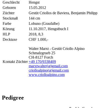
Geschlecht
Hengst
Geboren
15.05.2012
Züchter
Gestüt Criollos de Baviera, Benjamin Philipp
Stockmaß
144 cm
Farbe
Lobuno (Graufalbe)
Körung
11.10.2017, Hengstbuch I
HLP
2018, 8,3
Decktaxe
CHF 1.000,-
Walter Marxt - Gestüt Criollo Alpino
Schmalzgrueb 25
CH-8127 Forch
Kontakt Züchter
+49 170/9338409
marxtwalter(at)gmail.com
criolloalpino(at)gmail.com
www.criolloalpino.com
Pedigree