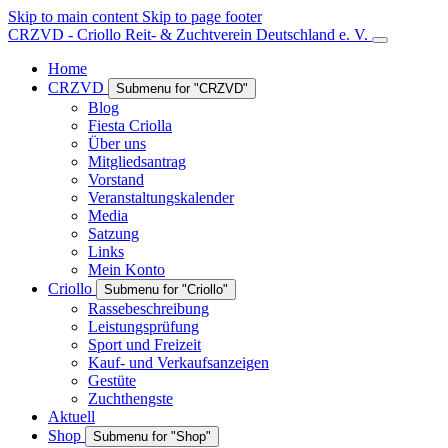
Skip to main content
Skip to page footer
CRZVD - Criollo Reit- & Zuchtverein Deutschland e. V.
Home
CRZVD
Submenu for "CRZVD"
Blog
Fiesta Criolla
Über uns
Mitgliedsantrag
Vorstand
Veranstaltungskalender
Media
Satzung
Links
Mein Konto
Criollo
Submenu for "Criollo"
Rassebeschreibung
Leistungsprüfung
Sport und Freizeit
Kauf- und Verkaufsanzeigen
Gestüte
Zuchthengste
Aktuell
Shop
Submenu for "Shop"